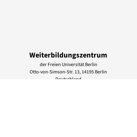
Weiterbildungszentrum
der Freien Universität Berlin
Otto-von-Simson-Str.
13
, 14195
Berlin
Deutschland
Tel.: +49 30 83851425
info@weiterbildung.fu-berlin.de
www.fu-berlin.de/wbz
Lage & Routenplaner