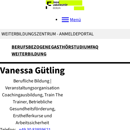
Menü
WEITERBILDUNGSZENTRUM - ANMELDEPORTAL
BERUFSBEZOGENE
GASTHÖRSTUDIUM
FAQ
WEITERBILDUNG
Vanessa
Gütling
Berufliche Bildung |
Veranstaltungsorganisation
Coachingausbildung, Train The
Trainer, Betriebliche
Gesundheitsförderung,
Ersthelferkurse und
Arbeitssicherheit
Telefon:
+49 30 83859621