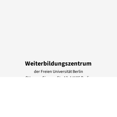
Weiterbildungszentrum
der Freien Universität Berlin
Otto-von-Simson-Str.
13
, 14195
Berlin
Deutschland
Tel.: +49 30 83851425
info@weiterbildung.fu-berlin.de
www.fu-berlin.de/wbz
Lage & Routenplaner