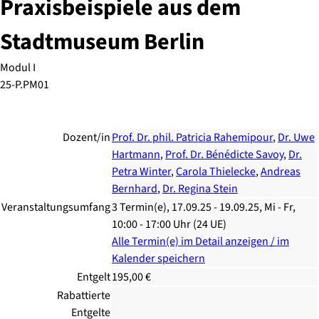
Praxisbeispiele aus dem
Stadtmuseum Berlin
Modul I
25-P.PM01
Dozent/in
Prof. Dr. phil. Patricia Rahemipour
,
Dr. Uwe
Hartmann
,
Prof. Dr. Bénédicte Savoy
,
Dr.
Petra Winter
,
Carola Thielecke
,
Andreas
Bernhard
,
Dr. Regina Stein
Veranstaltungsumfang
3 Termin(e), 17.09.25 - 19.09.25, Mi - Fr,
10:00 - 17:00 Uhr (24 UE)
Alle Termin(e) im Detail anzeigen / im
Kalender speichern
Entgelt
195,00 €
Rabattierte
Entgelte