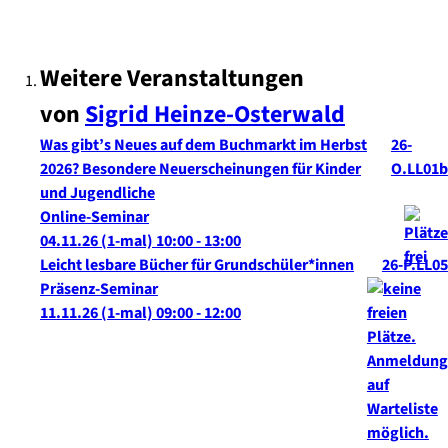
Weitere Veranstaltungen
von
Sigrid
Heinze-Osterwald
Was gibt’s Neues auf dem Buchmarkt im Herbst
26-
2026? Besondere Neuerscheinungen für Kinder
O.LL01b
und Jugendliche
Online-Seminar
04.11.26
(1-mal)
10:00
- 13:00
Leicht lesbare Bücher für Grundschüler*innen
26-P.LL05
Präsenz-Seminar
11.11.26
(1-mal)
09:00
- 12:00