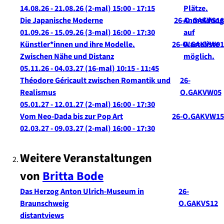
14.08.26 - 21.08.26
(2-mal)
15:00
- 17:15
Die Japanische Moderne
26-O.GAKVS18
01.09.26 - 15.09.26
(3-mal)
16:00
- 17:30
Künstler*innen und ihre Modelle.
26-O.GAKVW01
Zwischen Nähe und Distanz
05.11.26 - 04.03.27
(16-mal)
10:15
- 11:45
Théodore Géricault zwischen Romantik und
26-
Realismus
O.GAKVW05
05.01.27 - 12.01.27
(2-mal)
16:00
- 17:30
Vom Neo-Dada bis zur Pop Art
26-O.GAKVW15
02.03.27 - 09.03.27
(2-mal)
16:00
- 17:30
Weitere Veranstaltungen
von
Britta
Bode
Das Herzog Anton Ulrich-Museum in
26-
Braunschweig
O.GAKVS12
distantviews