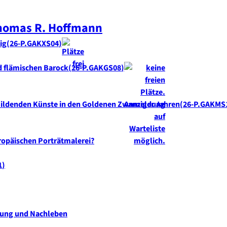
homas R.
Hoffmann
ig
26-P.GAKXS04
d flämischen Barock
26-P.GAKGS08
 Bildenden Künste in den Goldenen Zwanziger Jahren
26-P.GAKMS
uropäischen Porträtmalerei?
1
rkung und Nachleben