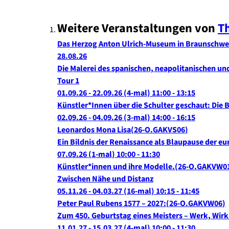
Weitere Veranstaltungen von
T
Das Herzog Anton Ulrich-Museum in Braunschwe
28.08.26
Die Malerei des spanischen, neapolitanischen un
Tour 1
01.09.26 - 22.09.26
(4-mal)
11:00
- 13:15
Künstler*Innen über die Schulter geschaut: Die
02.09.26 - 04.09.26
(3-mal)
14:00
- 16:15
Leonardos Mona Lisa
26-O.GAKVS06
Ein Bildnis der Renaissance als Blaupause der e
07.09.26
(1-mal)
10:00
- 11:30
Künstler*innen und ihre Modelle.
26-O.GAKVW0
Zwischen Nähe und Distanz
05.11.26 - 04.03.27
(16-mal)
10:15
- 11:45
Peter Paul Rubens 1577 – 2027:
26-O.GAKVW06
Zum 450. Geburtstag eines Meisters – Werk, Wi
11.01.27 - 15.03.27
(4-mal)
10:00
- 11:30