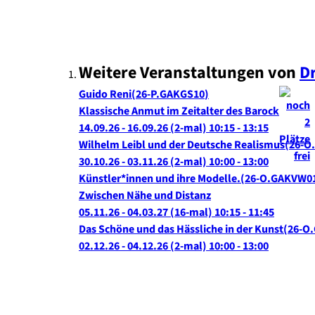
Weitere Veranstaltungen von
D
Guido Reni
26-P.GAKGS10
Klassische Anmut im Zeitalter des Barock
14.09.26 - 16.09.26
(2-mal)
10:15
- 13:15
Wilhelm Leibl und der Deutsche Realismus
26-O
30.10.26 - 03.11.26
(2-mal)
10:00
- 13:00
Künstler*innen und ihre Modelle.
26-O.GAKVW0
Zwischen Nähe und Distanz
05.11.26 - 04.03.27
(16-mal)
10:15
- 11:45
Das Schöne und das Hässliche in der Kunst
26-O
02.12.26 - 04.12.26
(2-mal)
10:00
- 13:00