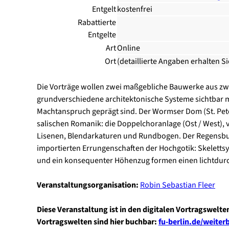
Entgelt
kostenfrei
Rabattierte
Entgelte
Art
Online
Ort
(detaillierte Angaben erhalten S
Die Vorträge wollen zwei maßgebliche Bauwerke aus zwei
grundverschiedene architektonische Systeme sichtbar m
Machtanspruch geprägt sind. Der Wormser Dom (St. Pete
salischen Romanik: die Doppelchoranlage (Ost / West),
Lisenen, Blendarkaturen und Rundbogen. Der Regensbur
importierten Errungenschaften der Hochgotik: Skeletts
und ein konsequenter Höhenzug formen einen lichtdur
Veranstaltungsorganisation:
Robin Sebastian Fleer
Diese Veranstaltung ist in den digitalen Vortragswelte
Vortragswelten sind hier buchbar:
fu-berlin.de/weite