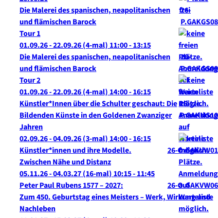
Die Malerei des spanischen, neapolitanischen
26-
und flämischen Barock
P.GAKGS08
Tour 1
01.09.26 - 22.09.26
(4-mal)
11:00
- 13:15
Die Malerei des spanischen, neapolitanischen
26-
und flämischen Barock
P.GAKGS09
Tour 2
01.09.26 - 22.09.26
(4-mal)
14:00
- 16:15
Künstler*Innen über die Schulter geschaut: Die
26-
Bildenden Künste in den Goldenen Zwanziger
P.GAKMS10
Jahren
02.09.26 - 04.09.26
(3-mal)
14:00
- 16:15
Künstler*innen und ihre Modelle.
26-O.GAKVW01
Zwischen Nähe und Distanz
05.11.26 - 04.03.27
(16-mal)
10:15
- 11:45
Peter Paul Rubens 1577 – 2027:
26-O.GAKVW06
Zum 450. Geburtstag eines Meisters – Werk, Wirkung und
Nachleben