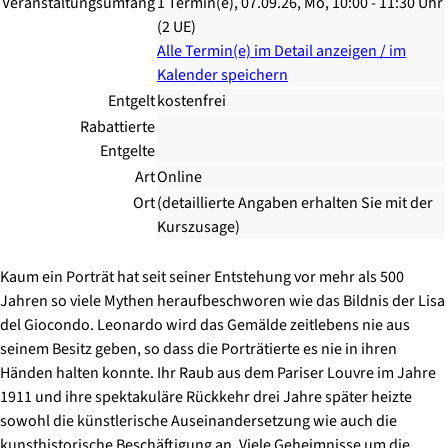
Veranstaltungsumfang
1 Termin(e), 07.09.26, Mo, 10:00 - 11:30 Uhr
(2 UE)
Alle Termin(e) im Detail anzeigen / im
Kalender speichern
Entgelt
kostenfrei
Rabattierte
Entgelte
Art
Online
Ort
(detaillierte Angaben erhalten Sie mit der
Kurszusage)
Kaum ein Porträt hat seit seiner Entstehung vor mehr als 500
Jahren so viele Mythen heraufbeschworen wie das Bildnis der Lisa
del Giocondo. Leonardo wird das Gemälde zeitlebens nie aus
seinem Besitz geben, so dass die Porträtierte es nie in ihren
Händen halten konnte. Ihr Raub aus dem Pariser Louvre im Jahre
1911 und ihre spektakuläre Rückkehr drei Jahre später heizte
sowohl die künstlerische Auseinandersetzung wie auch die
kunsthistorische Beschäftigung an. Viele Geheimnisse um die