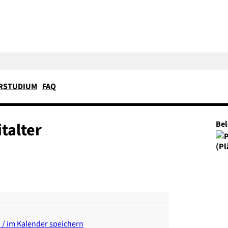
RSTUDIUM
FAQ
talter
Be
(Pl
n / im Kalender speichern