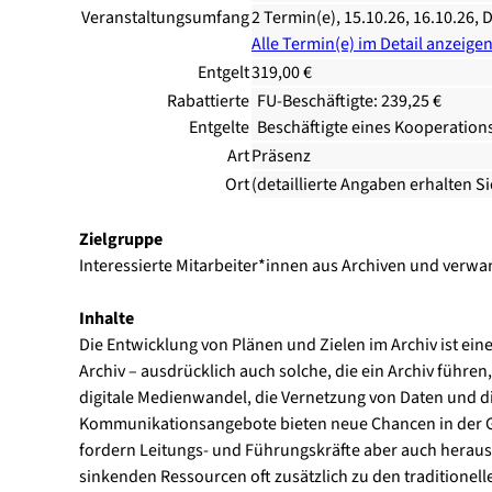
Veranstaltungsumfang
2 Termin(e), 15.10.26, 16.10.26, D
Alle Termin(e) im Detail anzeige
Entgelt
319,00 €
Rabattierte
FU-Beschäftigte: 239,25 €
Entgelte
Beschäftigte eines Kooperation
Art
Präsenz
Ort
(detaillierte Angaben erhalten S
Zielgruppe
Interessierte Mitarbeiter*innen aus Archiven und verw
Inhalte
Die Entwicklung von Plänen und Zielen im Archiv ist ei
Archiv – ausdrücklich auch solche, die ein Archiv führen,
digitale Medienwandel, die Vernetzung von Daten und d
Kommunikationsangebote bieten neue Chancen in der Ge
fordern Leitungs- und Führungskräfte aber auch heraus
sinkenden Ressourcen oft zusätzlich zu den traditionell