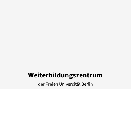
Weiterbildungszentrum
der Freien Universität Berlin
Otto-von-Simson-Str.
13
, 14195
Berlin
Deutschland
Tel.: +49 30 83851425
info@weiterbildung.fu-berlin.de
www.fu-berlin.de/wbz
Lage & Routenplaner