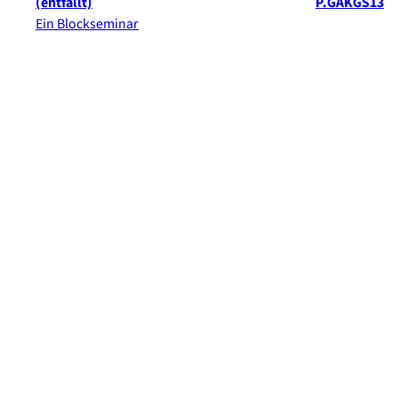
(entfällt)
P.GAKGS13
Ein Blockseminar