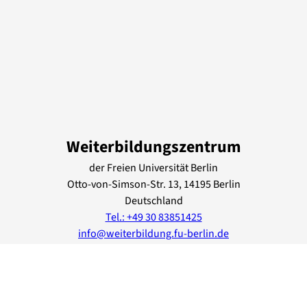
Weiterbildungszentrum
der Freien Universität Berlin
Otto-von-Simson-Str.
13
, 14195
Berlin
Deutschland
Tel.: +49 30 83851425
info@weiterbildung.fu-berlin.de
www.fu-berlin.de/wbz
Lage & Routenplaner