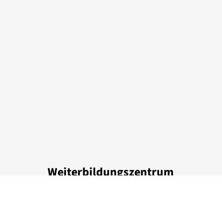
Weiterbildungszentrum
der Freien Universität Berlin
Otto-von-Simson-Str.
13
, 14195
Berlin
Deutschland