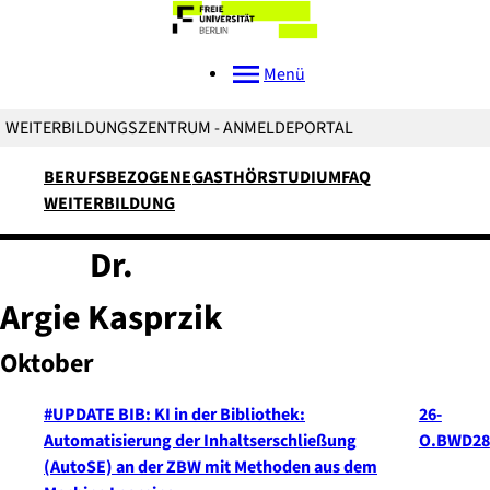
Menü
WEITERBILDUNGSZENTRUM - ANMELDEPORTAL
BERUFSBEZOGENE
GASTHÖRSTUDIUM
FAQ
WEITERBILDUNG
Dr.
Argie
Kasprzik
Oktober
#UPDATE BIB: KI in der Bibliothek:
26-
Automatisierung der Inhaltserschließung
O.BWD28
(AutoSE) an der ZBW mit Methoden aus dem