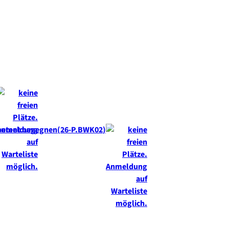
mpetent begegnen
26-P.BWK02