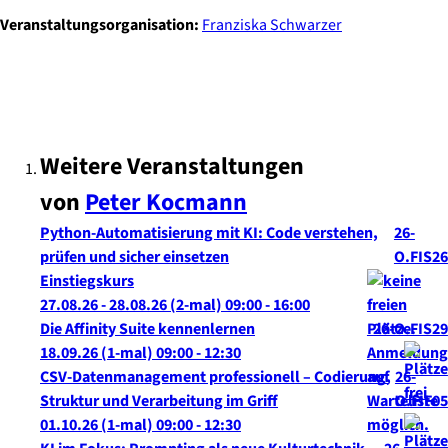
Veranstaltungsorganisation:
Franziska Schwarzer
Weitere Veranstaltungen
von
Peter
Kocmann
Python-Automatisierung mit KI: Code verstehen,
26-
prüfen und sicher einsetzen
O.FIS26
Einstiegskurs
27.08.26 - 28.08.26
(2-mal)
09:00
- 16:00
Die Affinity Suite kennenlernen
26-O.FIS29
18.09.26
(1-mal)
09:00
- 12:30
CSV-Datenmanagement professionell – Codierung,
26-
Struktur und Verarbeitung im Griff
O.FIF05
01.10.26
(1-mal)
09:00
- 12:30