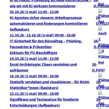
KI im Fokus: Prompting als neue Kulturtechnik –
26-
wie wir mit KI wirksam kommunizieren
O.FID02h
02.10.26
(1-mal)
11:00
- 12:00
KI-Agenten sicher steuern: Arbeitsprozesse
26-
automatisieren und Änderungen kontrollieren
O.FIS27
Aufbaukurs
12.10.26 - 13.10.26
(2-mal)
09:00
- 16:00
IT-Sicherheit für den Büroalltag – Phishing,
26-
Passwörter & Prävention
O.FIS09b
Exklusiv für FU-Beschäftigte
14.10.26
(1-mal)
11:00
- 12:00
Excel-Archäologie: Chaos verstehen und
26-
aufräumen
O.FIF07
16.10.26
(1-mal)
09:00
- 16:00
Statistik verstehen und visualisieren – für Nicht-
26-
Statistiker*innen (Basiskurs)
O.FIF10
12.11.26
(1-mal)
09:00
- 16:00
Signifikanz und Textanalyse für fundierte
26-
Entscheidungen (Aufbaukurs)
O.FIF11