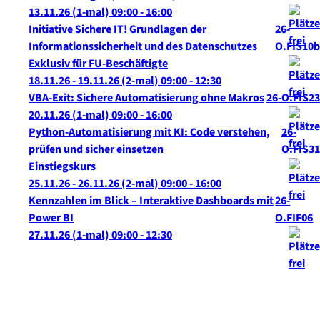
13.11.26
(1-mal)
09:00
- 16:00
Initiative Sichere IT! Grundlagen der
26-
Informationssicherheit und des Datenschutzes
O.FIS10b
Exklusiv für FU-Beschäftigte
18.11.26 - 19.11.26
(2-mal)
09:00
- 12:30
VBA-Exit: Sichere Automatisierung ohne Makros
26-O.FIS23
20.11.26
(1-mal)
09:00
- 16:00
Python-Automatisierung mit KI: Code verstehen,
26-
prüfen und sicher einsetzen
O.FIS31
Einstiegskurs
25.11.26 - 26.11.26
(2-mal)
09:00
- 16:00
Kennzahlen im Blick – Interaktive Dashboards mit
26-
Power BI
O.FIF06
27.11.26
(1-mal)
09:00
- 12:30