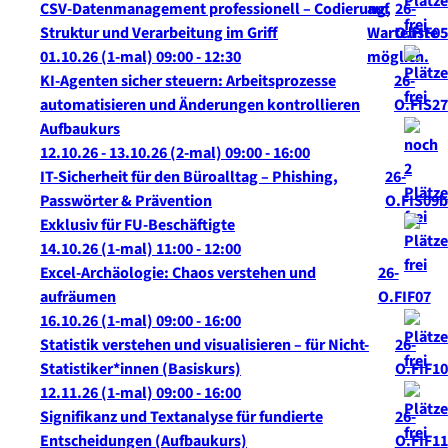
CSV-Datenmanagement professionell – Codierung,
26-
Struktur und Verarbeitung im Griff
O.FIF05
01.10.26
(1-mal)
09:00
- 12:30
KI-Agenten sicher steuern: Arbeitsprozesse
26-
automatisieren und Änderungen kontrollieren
O.FIS27
Aufbaukurs
12.10.26 - 13.10.26
(2-mal)
09:00
- 16:00
IT-Sicherheit für den Büroalltag – Phishing,
26-
Passwörter & Prävention
O.FIS09b
Exklusiv für FU-Beschäftigte
14.10.26
(1-mal)
11:00
- 12:00
Excel-Archäologie: Chaos verstehen und
26-
aufräumen
O.FIF07
16.10.26
(1-mal)
09:00
- 16:00
Statistik verstehen und visualisieren – für Nicht-
26-
Statistiker*innen (Basiskurs)
O.FIF10
12.11.26
(1-mal)
09:00
- 16:00
Signifikanz und Textanalyse für fundierte
26-
Entscheidungen (Aufbaukurs)
O.FIF11